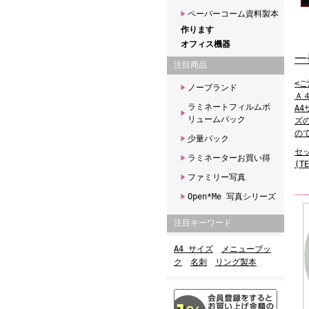
ペーパーコーム資料製本
作ります
オフィス機器
一
注目商品
<ご
ノーブランド
Ａ
ラミネートフィルムボ
A
リュームパック
ズ
の
少量パック
セ
ラミネーターお買い得
(TE
ファミリー写真
Open*Me 写真シリーズ
注目キーワード
A4 サイズ
メニューブッ
ク
名刺
リング製本