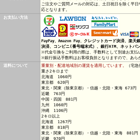
ご注文やご質問メールの対応は、土日祝日を除く平日
応となります。
お支払い方法
クレジットカード決済、楽天
PayPay、Amazon Pay、
決済、コンビニ(番号端末式）、銀行ATM、ネットバ
※代金引換をご利用の際は、手数料として別途お支払
※銀行振込手数料はお客様負担となりますので、あら
送料について
重量別・配達地域別の運賃を適用しています。
（宅急
重さ2キロまで
北海道 1060円
東京都 620円
東北・関東（除東京都）・信越・北陸・東海 673円
近畿 763円
中国・四国 881円
九州 1060円
沖縄 1106円
2キロ以上
北海道 1267円
東京都 818円
東北・関東（除東京都）・信越・北陸・東海 881円
近畿 970円