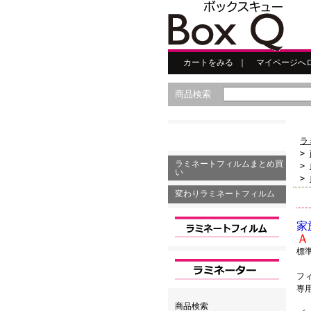
カートをみる
｜
マイページへ
商品検索
ラ
>
ラミネートフィルムまとめ買
>
い
>
変わりラミネートフィルム
家
Ａ
標
フ
専
商品検索