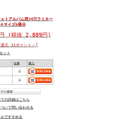
フォトアルバム用34穴ラミネー
４サイズ6冊分
8円
(税抜 2,889円)
還元 31ポイント～]
セット
在庫
購入
○
○
いての詳細はこちら
について問い合わせる
ールですすめる