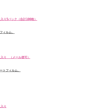
枚入り5パック（合計100枚）
フィルム。
0枚入り （メール便可）
ートフィルム。
枚入り