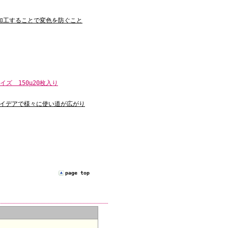
加工することで変色を防ぐこと
ズ 150μ20枚入り
イデアで様々に使い道が広がり
page top