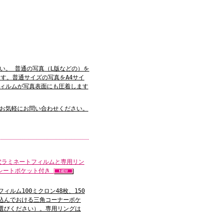
い。 普通の写真（L版などの）を
す。普通サイズの写真をA4サイ
ィルムが写真表面にも圧着します
お気軽にお問い合わせください。
穴ラミネートフィルムと専用リン
アシートポケット付き
ルム100ミクロン48枚、150
り込んでおける三角コーナーポケ
お選びください）。専用リングは