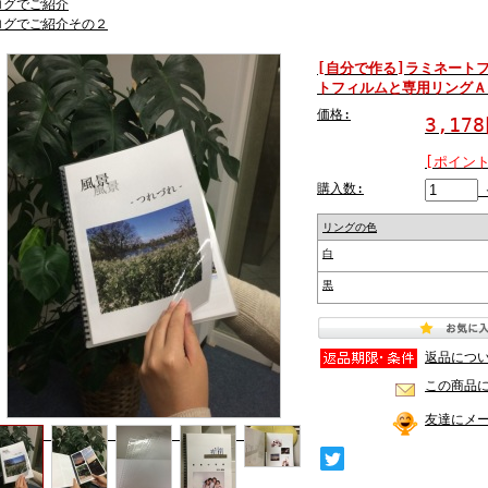
ログでご紹介
ログでご紹介その２
[自分で作る]ラミネート
トフィルムと専用リングＡ
価格:
3,17
[ポイント
購入数:
リングの色
白
黒
返品につ
この商品
友達にメ