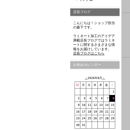
店長ブログ
こんにちは！ショップ担当
の森下です。
ラミネート加工のアイデア
満載店長ブログではラミネ
ートに関するさまざまな情
報をお届けしています。
店長ブログはこちら
お休みカレンダー
＜
2026年8月
＞
日
月
火
水
木
金
土
1
2
3
4
5
6
7
8
9
10
11
12
13
14
15
16
17
18
19
20
21
22
23
24
25
26
27
28
29
30
31