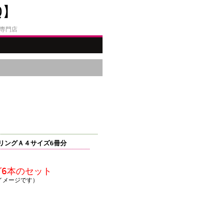
Q】
販専門店
リングＡ４サイズ6冊分
6本のセット
イメージです）