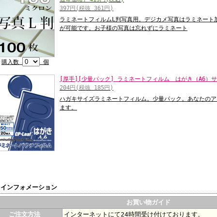
397円(税抜 361円)
ラミネートフィルムL判写真用。デジカメ写真はラミネート
が可能です。お子様の写真は忘れずにラミネート
購入数
個
[厚手][少量パック] ラミネートフィルム はがき（A6）サイ
204円(税抜 185円)
ハガキサイズラミネートフィルム。少量パック。あなたのア
ます。
インフォメーション
お買い物ガイド
ご注文方法
インターネットにて24時間受け付けております。