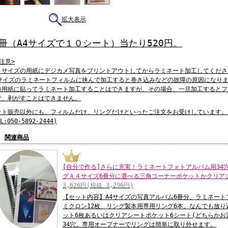
拡大表示
冊（A4サイズで１０シート）当たり520円。
注意>
４サイズの用紙にデジカメ写真をプリントアウトしてからラミネート加工してくださ
4サイズのラミネートフィルムに挟んで加工すると巻き込みなどの故障の原因になりま
の用紙に貼ってラミネート加工することはできますが、その場合、一旦加工するとフ
で、剥がすことはできません。
ット販売以外にも、フィルムだけ、リングだけといったご注文をお受けしています。
L:050-5892-2444)
関連商品
[自分で作る]さらに充実！ラミネートフォトアルバム用34
グＡ４サイズ6冊分に選べる三角コーナーポケットかクリ
3,626円(税抜 3,296円)
【セット内容】A4サイズの写真アルバム6冊分、ラミネートフィ
ミクロン12枚、リング製本用専用リング6本。なんでも放
ット6枚あるいはクリアシートポケット6シート(どちらか
34穴。専用オープナーでリングは簡単に取り外せます。