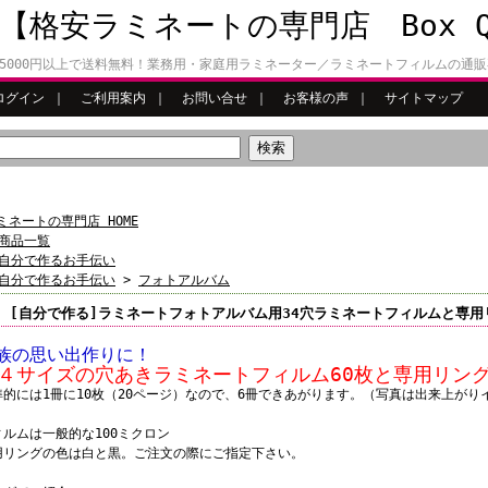
【格安ラミネートの専門店 Box 
5000円以上で送料無料！業務用・家庭用ラミネーター／ラミネートフィルムの通
ログイン
｜
ご利用案内
｜
お問い合せ
｜
お客様の声
｜
サイトマップ
ミネートの専門店 HOME
商品一覧
自分で作るお手伝い
自分で作るお手伝い
>
フォトアルバム
[自分で作る]ラミネートフォトアルバム用34穴ラミネートフィルムと専用
族の思い出作りに！
４サイズの穴あきラミネートフィルム60枚と専用リング
準的には1冊に10枚（20ページ）なので、6冊できあがります。（写真は出来上がり
ィルムは一般的な100ミクロン
用リングの色は白と黒。ご注文の際にご指定下さい。