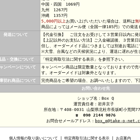
中国・四国 1069円
九州 1267円
沖縄 1357円
5,000円以上
お買い上げいただいた場合は、送料は
無
商品によってはメール便（全国一律185円）での発送
発送について
【代金引換】 ご注文をお受けして３営業日以内に発
【上記以外のお支払い方法】ご入金確認後、３営業日
但し、オーダーメイド品につきましては別途お電話に
※大雪、台風などの天候状況により、運送に遅れが生
返品・交換について
「特定商取引法に関する表示」を参照下さい。
ャンペーンについて
キャンペーン商品は限定数量となっておりますので売
す。オーダーメイドは対象外となります。
庫切れ商品について
完売商品をご希望の場合、お調べいたしますので、下
お問い合わせ先
ショップ名：Box Q
運営責任者：岩井京子
所在地：〒408-0031 山梨県北杜市長坂町小荒間77
☎
090 2144 9076
お問合せメールアドレス：
box_q@take-o-net.c
個人情報の取り扱いについて
|
特定商取引法に関する表示
|
お店案内