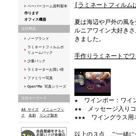
[ラミネートフィルム
ペーパーコーム資料製本
作ります
オフィス機器
夏は海辺や戸外の風を
注目商品
ルニアワイン大好きさ
きました。
ノーブランド
ラミネートフィルムボ
リュームパック
手作りラミネートでワ
少量パック
ラミネーターお買い得
ファミリー写真
Open*Me 写真シリーズ
注目キーワード
★ ワインポー：ワイ
★★ メッセージ入り
A4 サイズ
メニューブッ
ク
名刺
リング製本
★★★ ワイングラス
以上の３点、ご一緒に