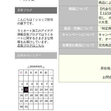
商品に
発送について
【代金
店長ブログ
【上記
但し、
こんにちは！ショップ担当
※大雪
の森下です。
返品・交換について
「特定
ラミネート加工のアイデア
満載店長ブログではラミネ
キャンペーンについて
キャン
ートに関するさまざまな情
す。オ
報をお届けしています。
在庫切れ商品について
完売商
店長ブログはこちら
お休みカレンダー
＜
2026年8月
＞
所在地
日
月
火
水
木
金
土
お問
1
2
3
4
5
6
7
8
9
10
11
12
13
14
15
16
17
18
19
20
21
22
23
24
25
26
27
28
29
30
31