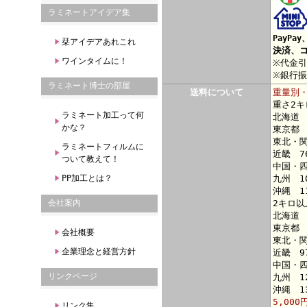
ラミネートアイデア集
PayPay
栞アイデアあれこれ
決済、コ
ワインタイムに！
※代金
※銀行
ラミネート博士の部屋
送料について
重量別
重さ2キ
ラミネート加工って何
北海道 
かな？
東京都 
東北・関
ラミネートフィルムに
近畿 7
ついて教えて！
中国・四
PP加工とは？
九州 1
沖縄 1
会社案内
2キロ以
北海道 
東京都 
会社概要
東北・関
企業理念と経営方針
近畿 9
中国・四
リンクページ
九州 1
沖縄 1
5,000
リンク集