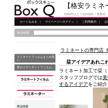
【格安ラミネー
5000円以上で送料無料！業務
カートをみる
｜
マイページへログイン
｜
ご利用案内
｜
お
商品検索
ラミネートの専門店 H
ラミネートフィルムまとめ買
い
栞アイデアあれこ
変わりラミネートフィルム
ラミネート加工で栞（
スタッフブログでは
美
するアイデア
を
ご紹介
商品検索